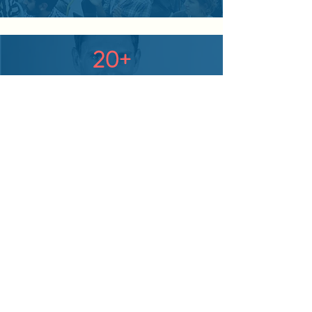
20+
Berufsjahre
Jetzt Martin Hiller, Trauredner aus
Berlin, kontaktieren.
Unverbindliche Anfrage