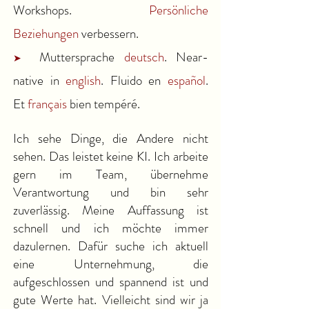
Workshops.
Persönliche
Beziehungen
verbessern.
Muttersprache
deutsch
. Near-
➤
native in
english
.
Fluido en
espa
ñol
.
Et
français
bien tempéré.
I
ch sehe Dinge, die Andere nicht
sehen. Das leistet keine KI.
Ich arbeite
gern im Team, übernehme
Verantwortung und bin sehr
zuverlässig. Meine Auffassung ist
schnell und ich möchte immer
dazulernen.
Dafür
suche ich aktuell
eine Unternehmung, die
aufgeschlossen und spannend ist und
gute Werte hat. Vielleicht sind wir ja