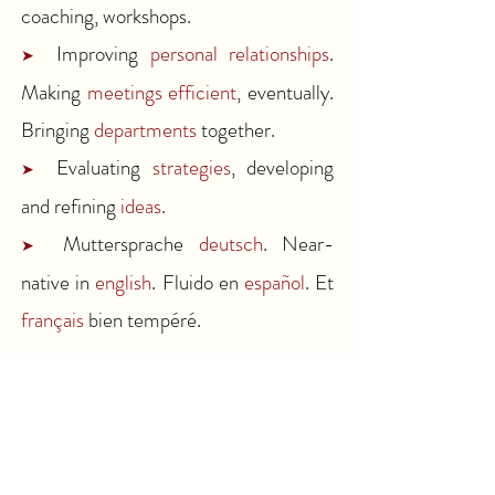
coaching, workshops.
Improving
personal relationships
.
➤
Making
meetings efficient
, eventually.
Bringing
departments
together.
Evaluating
strategies
, developing
➤
and refining
ideas
.
Muttersprache
deutsch
. Near-
➤
native in
english
. Fluido en
español
. Et
français
bien tempéré.
I notice things that others do not see.
AI cannot provide that.
I enjoy working
in teams, take responsibility, and am
highly reliable. I learn quickly and