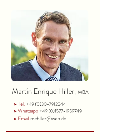
Martín Enrique Hiller
,
MBA
Tel.
+49 (0)30-7912244
➤
Whatsapp
+
49 (0)1577-1959749
➤
Email
mehiller@web.de
➤
➤
Trauredner in Berlin